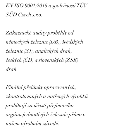
EN ISO 9001:2016 u společnosti TÜV
SÜD Czech s.r.o.
Zákaznické audity proběhly od
německých železnic (DB), švédských
železnic (SJ), anglických drah,
českých (ČD) a slovenských (ŽSR)
drah.
Finální přejímky opracovaných,
zkontrolovaných a natřených výrobků
probíhají za účasti přejímacího
orgánu jednotlivých železnic přímo v
našem výrobním závodě.