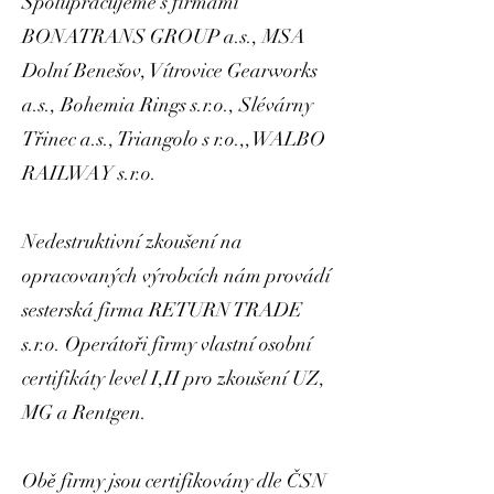
Spolupracujeme s firmami
BONATRANS GROUP a.s., MSA
Dolní Benešov, Vítrovice Gearworks
a.s., Bohemia Rings s.r.o., Slévárny
Třinec a.s., Triangolo s r.o.,,WALBO
RAILWAY s.r.o.
Nedestruktivní zkoušení na
opracovaných výrobcích nám provádí
sesterská firma RETURN TRADE
s.r.o. Operátoři firmy vlastní osobní
certifikáty level I,II pro zkoušení UZ,
MG a Rentgen.
Obě firmy jsou certifikovány dle ČSN